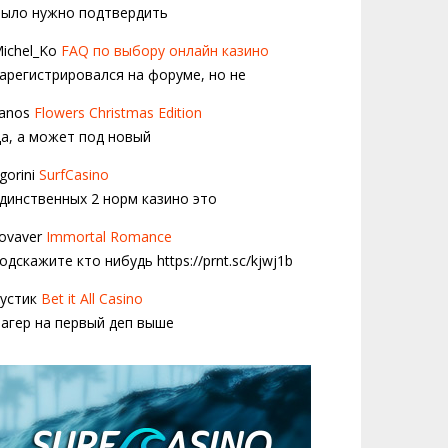
ыло нужно подтвердить
ichel_Ko
FAQ по выбору онлайн казино
арегистрировался на форуме, но не
anos
Flowers Christmas Edition
а, а может под новый
gorini
SurfCasino
динственных 2 норм казино это
ovaver
Immortal Romance
одскажите кто нибудь https://prnt.sc/kjwj1b
устик
Bet it All Casino
агер на первый деп выше