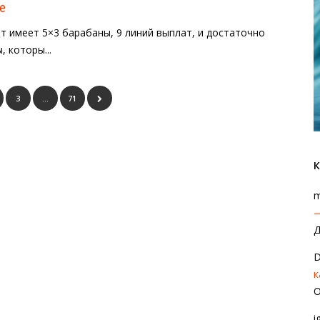
ne
от имеет 5×3 барабаны, 9 линий выплат, и достаточно
 которы...
3
…
71
m
—
Д
D
к
О
i