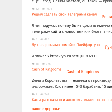
еще. Сегодня с ним болтали, он такой — прикин
12
1074
Решил сделать свой телеграмм канал
Реши
Я чет подумал, почему бы не сделать именно 
телеграмм сайта с новостями или блога, а чис
3
495
Лучшая реклама помойки Плейфортуна
Луч
Я плакал x https://youtu.be/rLJuE3UZFH0
18
976
Cash of Kingdoms
Cash of Kingdoms
Деньги Королевства — новинка от производите
информация. Слот имеет 5×3 барабаны, 15 лини
2
247
Как игра в казино и алкоголь влияет на ваше
ваше здоровье