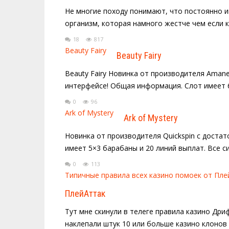
Не многие походу понимают, что постоянно и
организм, которая намного жестче чем если к 
18
817
Beauty Fairy
Beauty Fairy
Beauty Fairy Новинка от производителя Aman
интерфейсе! Общая информация. Слот имеет 6×
0
96
Ark of Mystery
Ark of Mystery
Новинка от производителя Quickspin с дост
имеет 5×3 барабаны и 20 линий выплат. Все си
0
113
Типичные правила всех казино помоек от Пле
ПлейАттак
Тут мне скинули в телеге правила казино Дри
наклепали штук 10 или больше казино клонов 