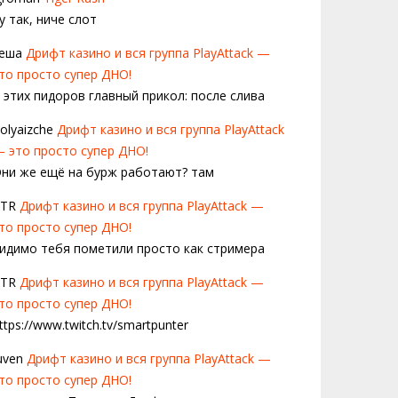
у так, ниче слот
еша
Дрифт казино и вся группа PlayAttack —
то просто супер ДНО!
 этих пидоров главный прикол: после слива
olyaizche
Дрифт казино и вся группа PlayAttack
 это просто супер ДНО!
ни же ещё на бурж работают? там
TR
Дрифт казино и вся группа PlayAttack —
то просто супер ДНО!
идимо тебя пометили просто как стримера
TR
Дрифт казино и вся группа PlayAttack —
то просто супер ДНО!
ttps://www.twitch.tv/smartpunter
uven
Дрифт казино и вся группа PlayAttack —
то просто супер ДНО!